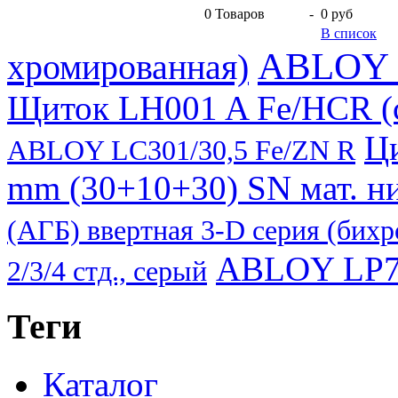
0
Товаров
-
0 руб
В список
ABLOY 
хромированная)
Щиток LH001 A Fe/НCR (с
Ц
ABLOY LC301/30,5 Fe/ZN R
mm (30+10+30) SN мат. ни
(АГБ) ввертная 3-D серия (бихр
ABLOY LP7
2/3/4 стд., серый
Теги
Каталог