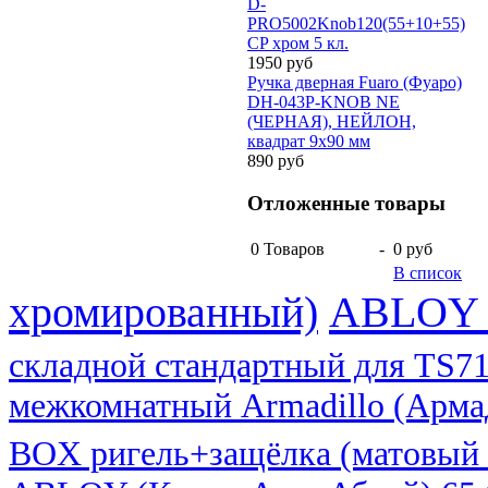
D-
PRO5002Knob120(55+10+55)
CP хром 5 кл.
1950 руб
Ручка дверная Fuaro (Фуаро)
DH-043P-KNOB NE
(ЧЕРНАЯ), НЕЙЛОН,
квадрат 9x90 мм
890 руб
Отложенные товары
0
Товаров
-
0 руб
В список
хромированный)
ABLOY 
складной стандартный для TS71
межкомнатный Armadillo (Арма
BOX ригель+защёлка (матовый 