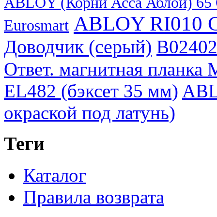
ABLOY (Корни Асса Аблой) 65 О
ABLOY RI010 
Eurosmart
Доводчик (серый)
B02402
Ответ. магнитная планка M
EL482 (бэксет 35 мм)
ABL
окраской под латунь)
Теги
Каталог
Правила возврата