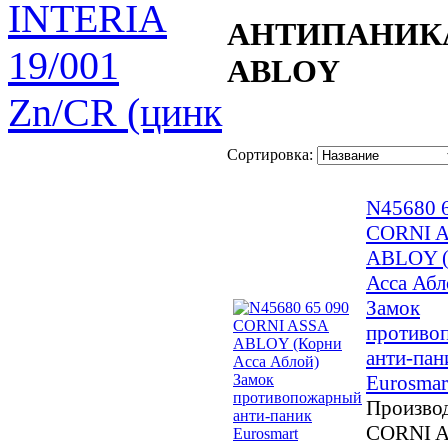
INTERIA
АНТИПАНИКА
19/001
ABLOY
Zn/CR (цинк
Сортировка:
N45680 
CORNI 
ABLOY (
Асса Абл
Замок
противо
анти-пан
Eurosmar
Производ
CORNI 