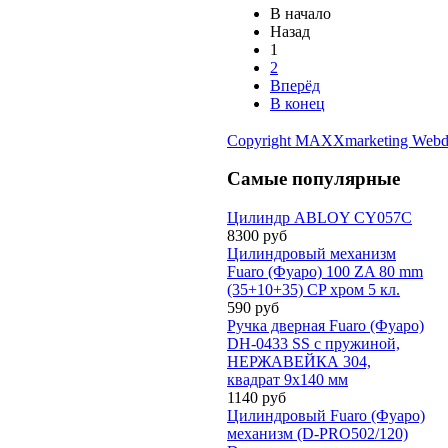
В начало
Назад
1
2
Вперёд
В конец
Copyright MAXXmarketing Webd
Самые популярные
Цилиндр ABLOY CY057С
8300 руб
Цилиндровый механизм
Fuaro (Фуаро) 100 ZA 80 mm
(35+10+35) CP хром 5 кл.
590 руб
Ручка дверная Fuaro (Фуаро)
DH-0433 SS с пружиной,
НЕРЖАВЕЙКА 304,
квадрат 9x140 мм
1140 руб
Цилиндровый Fuaro (Фуаро)
механизм (D-PRO502/120)