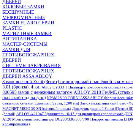
ДВЕРЕЙ
КОДОВЫЕ ЗАМКИ
БЕСШУМНЫЕ
МЕЖКОМНАТНЫЕ
ЗАМКИ FUARO СЕРИИ
PLASTIC
МАГНИТНЫЕ ЗАМКИ
АНТИПАНИКА
МАСТЕР-СИСТЕМЫ
ЗАМКИ ДЛЯ
ПРОТИВОПОЖАРНЫХ
ДВЕРЕЙ
СИСТЕМЫ ЗАКРЫВАНИЯ
ПРОТИВОПОЖАРНЫХ
ДВЕРЕЙ ASSA ABLOY
Замок врезной Zenit (Зенит) цилиндровый с защёлкой в комплек
3.01 (бронза), 4 кл.
Abloy CY333 T Цилиндр с поворотной кнопкой (хром
800595 замок с денежным залогом
ABLOY 2018 Fe/JME (сталь 
окраской под латунь)
NPAM26 00 CORNI ASSA ABLOY (Корни Асса Абло
овального сечения Eurosmart (серая, 1200 мм)
Замок межкомнатный Fuaro (Фу
MAGNET M85C-50 SN (матовый никель)
Доводчик дверной Punto (Пунто) S
(белый)
ABLOY /421047 Удлинитель 10/15 для цилиндров европейского (DIN)
A120 Монтажная пластина для DC200/336/500/700
Поворотная кнопка LH00
хромированная)