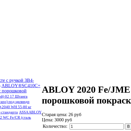
те с ручкой ЗВ4-
ABLOY®SC410С+
)
ABLOY 2020 Fe/JME 
с порошковой
й) 02 17 Штанга
порошковой покраск
аро) под цилиндр
D-2040 WH 55-80 кг
 стандарта
ASSA ABLOY
Старая цена:
26 руб
2 WC Fe/CR (сталь
Цена:
3000 руб
Количество: