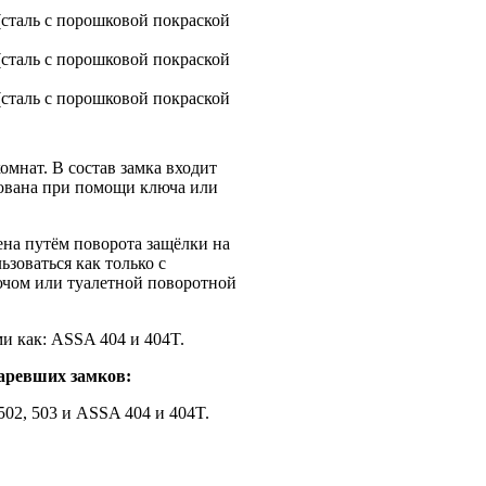
омнат. В состав замка входит
рована при помощи ключа или
ена путём поворота защёлки на
ьзоваться как только с
ючом или туалетной поворотной
и как: ASSA 404 и 404T.
таревших замков:
 502, 503 и ASSA 404 и 404T.